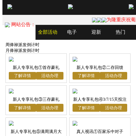
返
为隆重庆祝葡
回
网站公告：
首
优
全部活动
电子
迎新
热门
页
惠
活
周俸禄派发倒计时
免
月俸禄派发倒计时
动
息
借
在
呗
线
新人专享礼包①首存豪礼
新人专享礼包②二存回馈
客
了解详情
活动办理
了解详情
活动办理
服
新人专享礼包③三存豪礼
新人专享礼包④3/7/15天投注
了解详情
活动办理
了解详情
活动办理
礼包
新人专享礼包⑤满周满月大
真人视讯①百家乐中对子